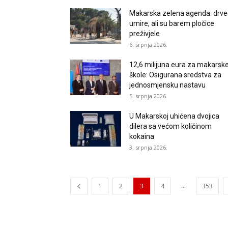
Makarska zelena agenda: drv
umire, ali su barem pločice
preživjele
6. srpnja 2026.
12,6 milijuna eura za makarsk
škole: Osigurana sredstva za
jednosmjensku nastavu
5. srpnja 2026.
U Makarskoj uhićena dvojica
dilera sa većom količinom
kokaina
3. srpnja 2026.
...
1
2
3
4
353