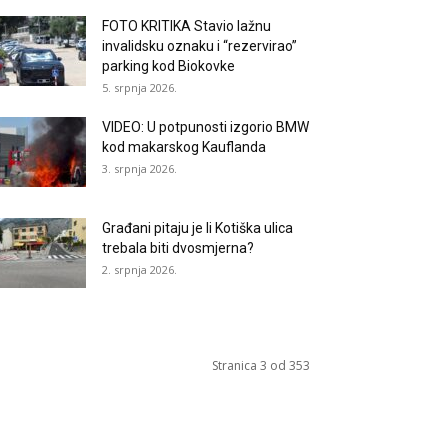
FOTO KRITIKA Stavio lažnu
invalidsku oznaku i “rezervirao”
parking kod Biokovke
5. srpnja 2026.
VIDEO: U potpunosti izgorio BMW
kod makarskog Kauflanda
3. srpnja 2026.
Građani pitaju je li Kotiška ulica
trebala biti dvosmjerna?
2. srpnja 2026.
Stranica 3 od 353