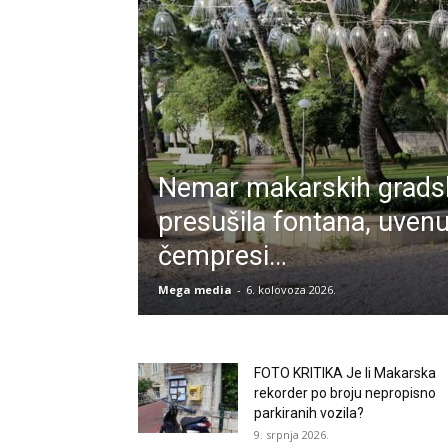
Nemar makarskih gradski
presušila fontana, uvenu
čempresi…
Mega media
-
6. kolovoza 2026.
FOTO KRITIKA Je li Makarska
rekorder po broju nepropisno
parkiranih vozila?
9. srpnja 2026.