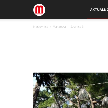
Megamedia
AKTUALN
Naslovnica
Makarska
Stranica 3