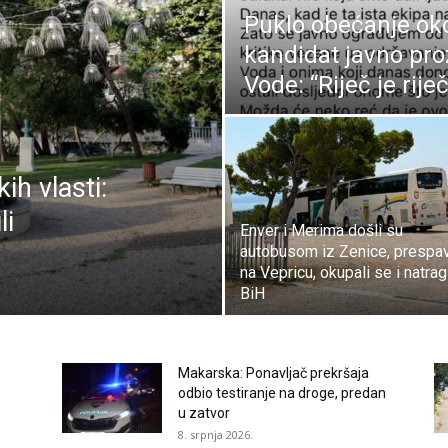
Puklo obećanje oko
kandidat javno pr
Vode: “Riječ je rije
h vlasti:
li
Enver i Merima došli su
autobusom iz Zenice, prespav
na Vepricu, okupali se i natrag
BiH
Makarska: Ponavljač prekršaja
odbio testiranje na droge, predan
u zatvor
8. srpnja 2026.