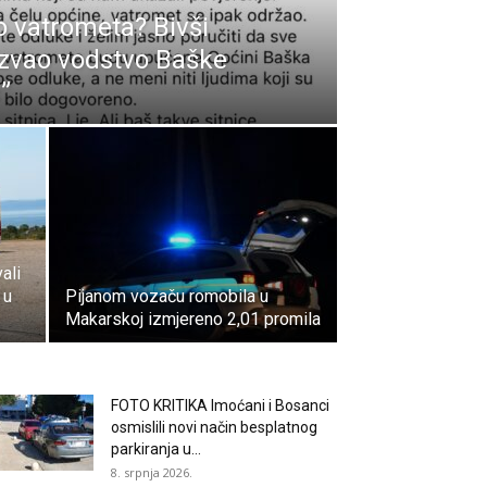
 vatrometa? Bivši
ozvao vodstvo Baške
č”
ali
 u
Pijanom vozaču romobila u
Makarskoj izmjereno 2,01 promila
FOTO KRITIKA Imoćani i Bosanci
osmislili novi način besplatnog
parkiranja u...
8. srpnja 2026.