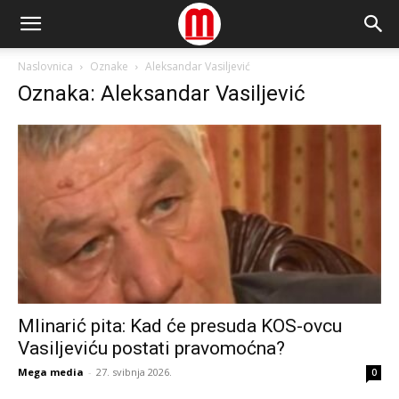
Naslovnica
Oznake
Aleksandar Vasiljević
Oznaka: Aleksandar Vasiljević
Mlinarić pita: Kad će presuda KOS-ovcu
Vasiljeviću postati pravomoćna?
Mega media
-
27. svibnja 2026.
0