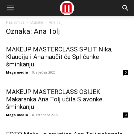
Naslovnica
Oznake
Ana Tolj
Oznaka: Ana Tolj
MAKEUP MASTERCLASS SPLIT Nika,
Klaudija i Ana naučit će Splićanke
šminkanju!
Mega media
-
9. siječnja 2020.
0
MAKEUP MASTERCLASS OSIJEK
Makaranka Ana Tolj učila Slavonke
šminkanju
Mega media
-
8. listopada 2019.
0