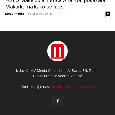
FOTO Make up artistica Ana Tolj pokazala
Makarkama kako se lice...
Mega media
-
16. prosinca 2018.
0
Izdavač: MV Media Consulting, A. Barca 3G, Zadar
Glavni urednik: Vedran Vidučić
Kontaktirajte nas:
redakcija@mega-media.hr