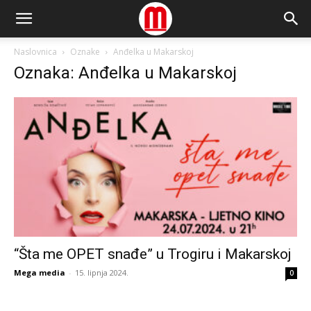
Naslovnica
Oznake
Anđelka u Makarskoj
Oznaka: Anđelka u Makarskoj
“Šta me OPET snađe” u Trogiru i Makarskoj
Mega media
-
15. lipnja 2024.
0