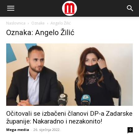
Naslovnica
Oznake
Angelo Žilić
Oznaka: Angelo Žilić
Očitovali se izbačeni članovi DP-a Zadarske
županije: Nakaradno i nezakonito!
Mega media
-
26. siječnja 2022.
0