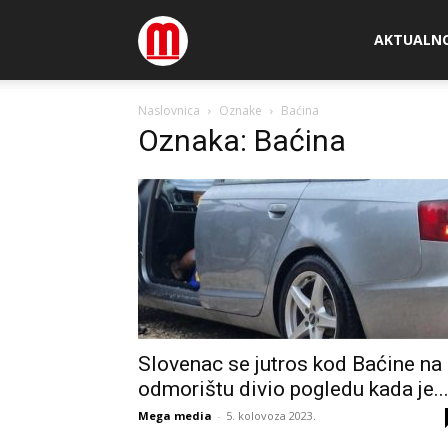
Megamedia
AKTUALN
Naslovnica
Oznake
Baćina
Oznaka: Baćina
Slovenac se jutros kod Baćine na
odmorištu divio pogledu kada je..
Mega media
-
5. kolovoza 2023.