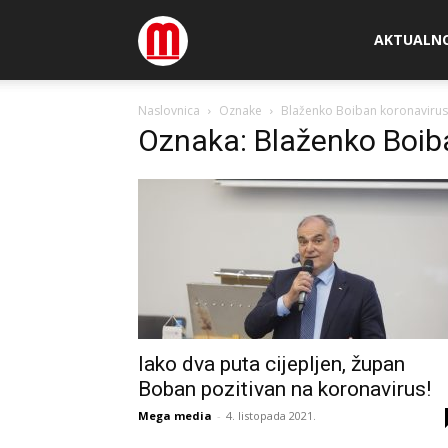
Megamedia
AKTUALN
Naslovnica
Oznake
Blaženko Boiban koronavirus
Oznaka: Blaženko Boib
Iako dva puta cijepljen, župan
Boban pozitivan na koronavirus!
Mega media
-
4. listopada 2021.