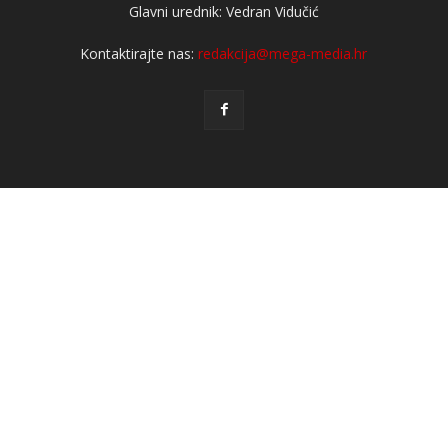
Glavni urednik: Vedran Vidučić
Kontaktirajte nas:
redakcija@mega-media.hr