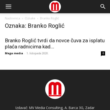
Naslovnica
Oznake
Branko Roglić
Oznaka: Branko Roglić
Branko Roglić tvrdi da novce čuva za isplatu
plaća radnicima kad...
Mega media
-
1. listopada 2020.
0
Izdavač: MV Media Consulting, A. Barca 3G, Zadar