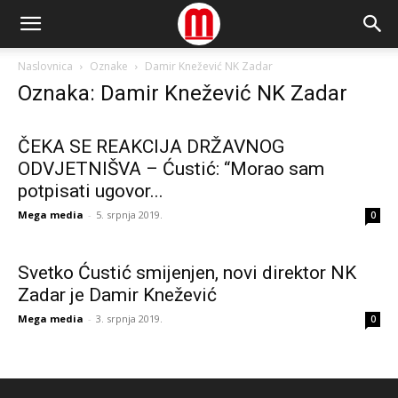
Naslovnica
Oznake
Damir Knežević NK Zadar
Oznaka: Damir Knežević NK Zadar
ČEKA SE REAKCIJA DRŽAVNOG
ODVJETNIŠVA – Ćustić: “Morao sam
potpisati ugovor...
Mega media
-
5. srpnja 2019.
0
Svetko Ćustić smijenjen, novi direktor NK
Zadar je Damir Knežević
Mega media
-
3. srpnja 2019.
0