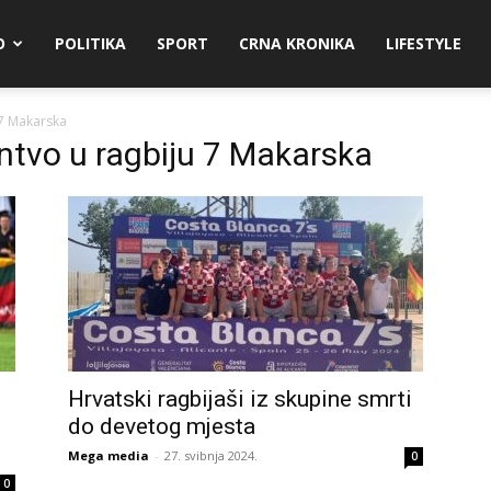
O
POLITIKA
SPORT
CRNA KRONIKA
LIFESTYLE
 7 Makarska
ntvo u ragbiju 7 Makarska
Hrvatski ragbijaši iz skupine smrti
do devetog mjesta
Mega media
-
27. svibnja 2024.
0
0