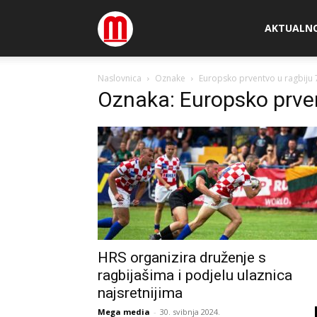
Megamedia
AKTUALN
Naslovnica
Oznake
Europsko prventvo u ragbiju
Oznaka: Europsko prve
HRS organizira druženje s
ragbijašima i podjelu ulaznica
najsretnijima
Mega media
-
30. svibnja 2024.