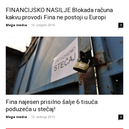
FINANCIJSKO NASILJE Blokada računa
kakvu provodi Fina ne postoji u Europi
Mega media
-
16. veljače 2016.
0
Fina najesen prisilno šalje 6 tisuća
poduzeća u stečaj!
Mega media
-
13. svibnja 2015.
0