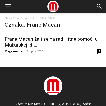
Naslovnica
Oznake
Frane Macan
Oznaka: Frane Macan
Frane Macan žali se na rad Hitne pomoći u
Makarskoj, dr....
Mega media
-
18. lipnja 2020.
5
Izdavač: MV Media Consulting, A. Barca 3G, Zadar