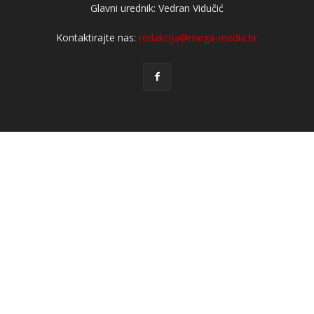
Glavni urednik: Vedran Vidučić
Kontaktirajte nas:
redakcija@mega-media.hr