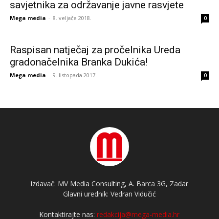
savjetnika za održavanje javne rasvjete
Mega media
-
8. veljače 2018.
0
Raspisan natječaj za pročelnika Ureda
gradonačelnika Branka Dukića!
Mega media
-
9. listopada 2017.
0
Izdavač: MV Media Consulting, A. Barca 3G, Zadar
Glavni urednik: Vedran Vidučić
Kontaktirajte nas:
redakcija@mega-media.hr