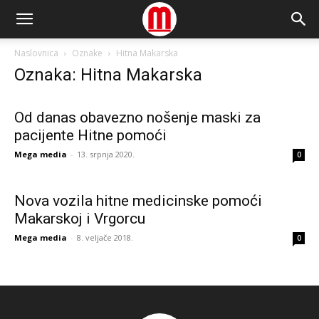
Naslovnica
Oznake
Hitna Makarska
Oznaka: Hitna Makarska
Od danas obavezno nošenje maski za
pacijente Hitne pomoći
Mega media
-
13. srpnja 2020.
0
Nova vozila hitne medicinske pomoći
Makarskoj i Vrgorcu
Mega media
-
8. veljače 2018.
0