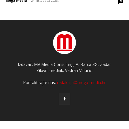
Mega media
-
24. listopada 2023.
0
Izdavač: MV Media Consulting, A. Barca 3G, Zadar
Glavni urednik: Vedran Vidučić
Kontaktirajte nas:
redakcija@mega-media.hr