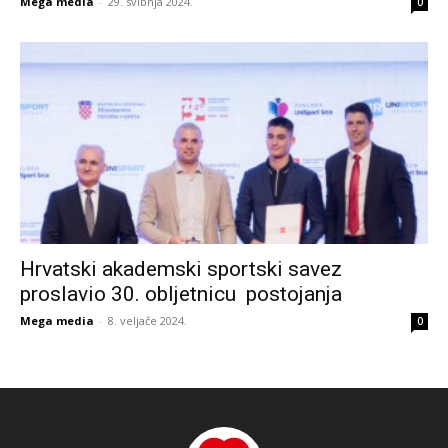
Mega media
-
29. svibnja 2024.
0
Hrvatski akademski sportski savez
proslavio 30. obljetnicu postojanja
Mega media
-
8. veljače 2024.
0