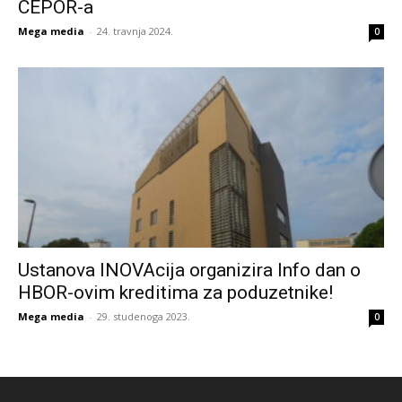
CEPOR-a
Mega media
-
24. travnja 2024.
0
Ustanova INOVAcija organizira Info dan o
HBOR-ovim kreditima za poduzetnike!
Mega media
-
29. studenoga 2023.
0