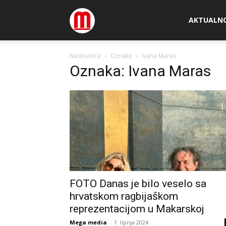
Megamedia
AKTUALN
Naslovnica
Oznake
Ivana Maras
Oznaka: Ivana Maras
FOTO Danas je bilo veselo sa
hrvatskom ragbijaškom
reprezentacijom u Makarskoj
Mega media
-
1. lipnja 2024.