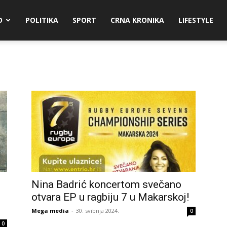
O
POLITIKA
SPORT
CRNA KRONIKA
LIFESTYLE
Nina Badrić koncertom svečano
otvara EP u ragbiju 7 u Makarskoj!
Mega media
-
30. svibnja 2024.
0
0