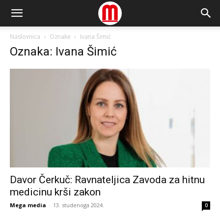
Naslovnica
Oznake
Ivana Šimić
Oznaka: Ivana Šimić
Davor Čerkuč: Ravnateljica Zavoda za hitnu
medicinu krši zakon
Mega media
-
13. studenoga 2024.
0