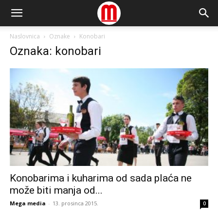
Naslovnica
Oznake
Konobari
Oznaka: konobari
Konobarima i kuharima od sada plaća ne
može biti manja od...
Mega media
-
13. prosinca 2015.
0