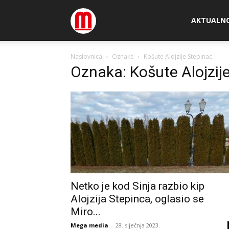
Megamedia
AKTUALN
Naslovnica
Oznake
Košute Alojzije Stepinac
Oznaka: Košute Alojzij
Netko je kod Sinja razbio kip
Alojzija Stepinca, oglasio se
Miro...
Mega media
-
28. siječnja 2023.