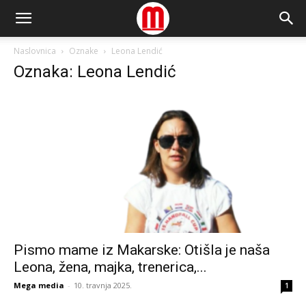
Naslovnica
Oznake
Leona Lendić
Oznaka: Leona Lendić
Pismo mame iz Makarske: Otišla je naša
Leona, žena, majka, trenerica,...
Mega media
-
10. travnja 2025.
1