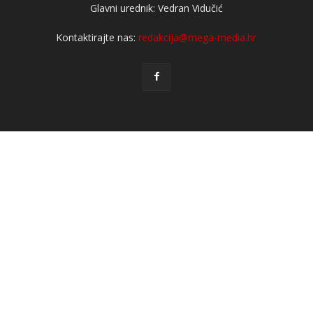
Glavni urednik: Vedran Vidučić
Kontaktirajte nas:
redakcija@mega-media.hr