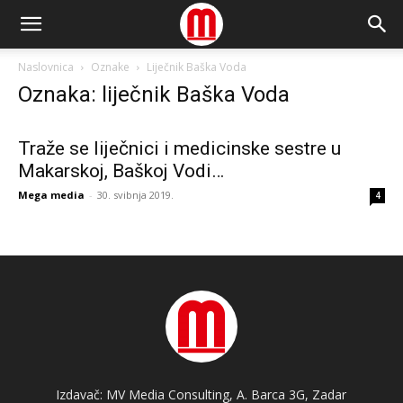
Naslovnica
Oznake
Liječnik Baška Voda
Oznaka: liječnik Baška Voda
Traže se liječnici i medicinske sestre u
Makarskoj, Baškoj Vodi…
Mega media
-
30. svibnja 2019.
4
Izdavač: MV Media Consulting, A. Barca 3G, Zadar