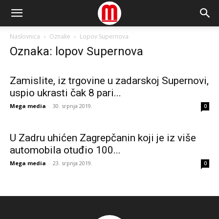
Naslovnica
Oznake
Lopov Supernova
Oznaka: lopov Supernova
Zamislite, iz trgovine u zadarskoj Supernovi,
uspio ukrasti čak 8 pari...
Mega media
-
30. srpnja 2019.
0
U Zadru uhićen Zagrepčanin koji je iz više
automobila otuđio 100...
Mega media
-
23. srpnja 2019.
0