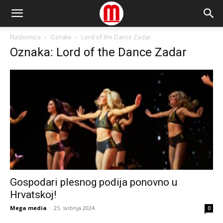
Naslovnica
Oznake
Lord of the Dance Zadar
Oznaka: Lord of the Dance Zadar
Gospodari plesnog podija ponovno u
Hrvatskoj!
Mega media
-
25. svibnja 2024.
0