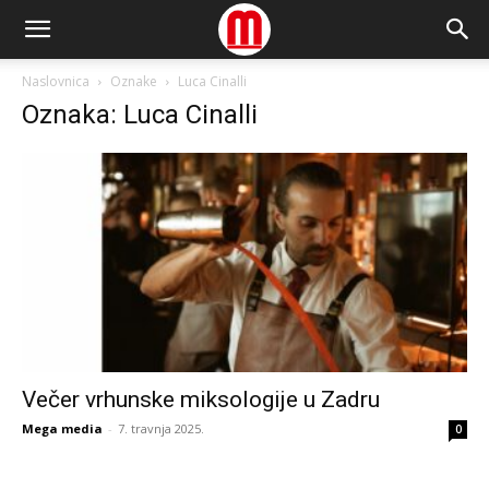
Naslovnica
Oznake
Luca Cinalli
Oznaka: Luca Cinalli
Večer vrhunske miksologije u Zadru
Mega media
-
7. travnja 2025.
0