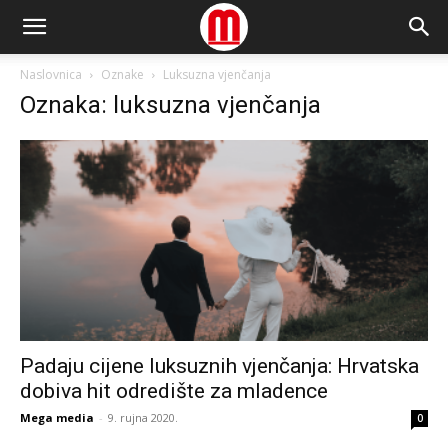
Naslovnica
Oznake
Luksuzna vjenčanja
Oznaka: luksuzna vjenčanja
Padaju cijene luksuznih vjenčanja: Hrvatska
dobiva hit odredište za mladence
Mega media
-
9. rujna 2020.
0