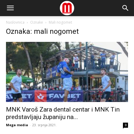
Naslovnica
Oznake
Mali nogomet
Oznaka: mali nogomet
MNK Varoš Zara dental centar i MNK Tin
predstavljaju županiju na...
Mega media
-
23. srpnja 2021.
0