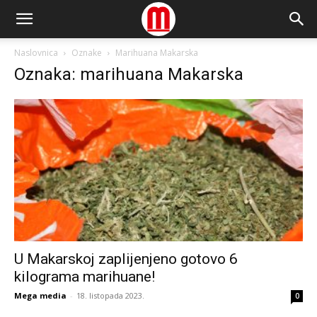
Naslovnica
Oznake
Marihuana Makarska
Oznaka: marihuana Makarska
U Makarskoj zaplijenjeno gotovo 6
kilograma marihuane!
Mega media
-
18. listopada 2023.
0