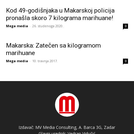
Kod 49-godišnjaka u Makarskoj policija
pronašla skoro 7 kilograma marihuane!
Mega media
-
26. studenoga 2020.
0
Makarska: Zatečen sa kilogramom
marihuane
Mega media
-
10. travnja 2017.
0
Izdavač: MV Media Consulting, A. Barca 3G, Zadar
Glavni urednik: Vedran Vidučić