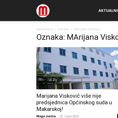
Megamedia
AKTUALN
Naslovnica
Oznake
MArijana Visković
Oznaka: MArijana Visk
Marijana Visković više nije
predsjednica Općinskog suda u
Makarskoj!
Mega media
-
25. rujna 2025.