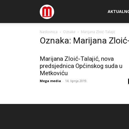
Megamedia
AKTUALN
Naslovnica
Oznake
Marijana Zloić-Talajić
Oznaka: Marijana Zloić-
Marijana Zloić-Talajić, nova
predsjednica Općinskog suda u
Metkoviću
Mega media
-
14. lipnja 2019.