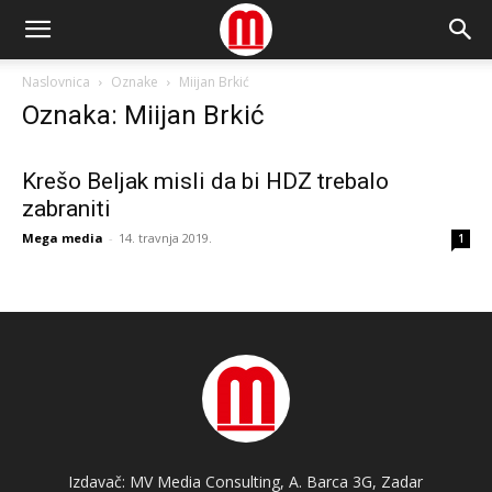
Naslovnica
Oznake
Miijan Brkić
Oznaka: Miijan Brkić
Krešo Beljak misli da bi HDZ trebalo
zabraniti
Mega media
-
14. travnja 2019.
1
Izdavač: MV Media Consulting, A. Barca 3G, Zadar