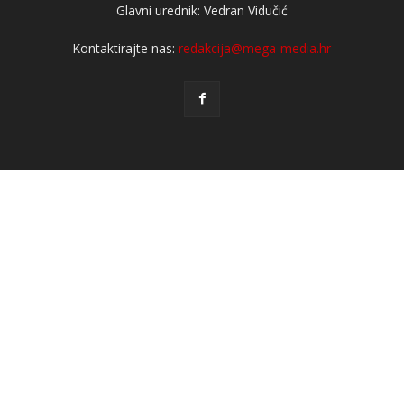
Glavni urednik: Vedran Vidučić
Kontaktirajte nas:
redakcija@mega-media.hr