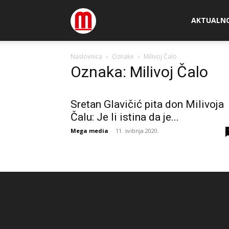
Megamedia
AKTUALN
Naslovnica
Oznake
Milivoj Čalo
Oznaka: Milivoj Čalo
Sretan Glavičić pita don Milivoja
Čalu: Je li istina da je...
Mega media
-
11. svibnja 2020.