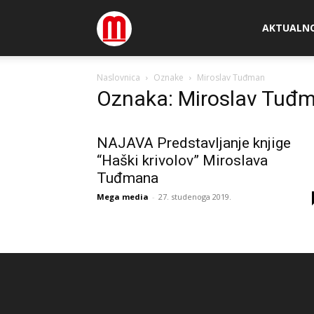
Megamedia
AKTUALN
Naslovnica
Oznake
Miroslav Tuđman
Oznaka: Miroslav Tuđ
NAJAVA Predstavljanje knjige
“Haški krivolov” Miroslava
Tuđmana
Mega media
-
27. studenoga 2019.