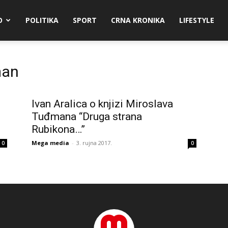
O
POLITIKA
SPORT
CRNA KRONIKA
LIFESTYLE
man
Ivan Aralica o knjizi Miroslava
Tuđmana “Druga strana
Rubikona…”
Mega media
-
3. rujna 2017.
0
0