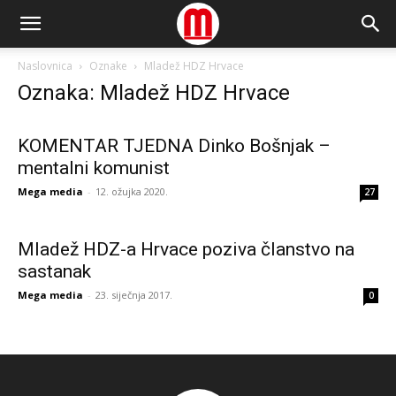
Naslovnica
Oznake
Mladež HDZ Hrvace
Oznaka: Mladež HDZ Hrvace
KOMENTAR TJEDNA Dinko Bošnjak –
mentalni komunist
Mega media
-
12. ožujka 2020.
27
Mladež HDZ-a Hrvace poziva članstvo na
sastanak
Mega media
-
23. siječnja 2017.
0