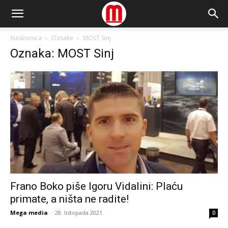
Naslovnica
Oznake
MOST Sinj
Oznaka: MOST Sinj
Frano Boko piše Igoru Vidalini: Plaću
primate, a ništa ne radite!
Mega media
-
28. listopada 2021.
0