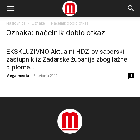
Naslovnica
Oznake
Načelnik dobio otkaz
Oznaka: načelnik dobio otkaz
EKSKLUZIVNO Aktualni HDZ-ov saborski
zastupnik iz Zadarske županije zbog lažne
diplome...
Mega media
-
8. svibnja 2019.
1