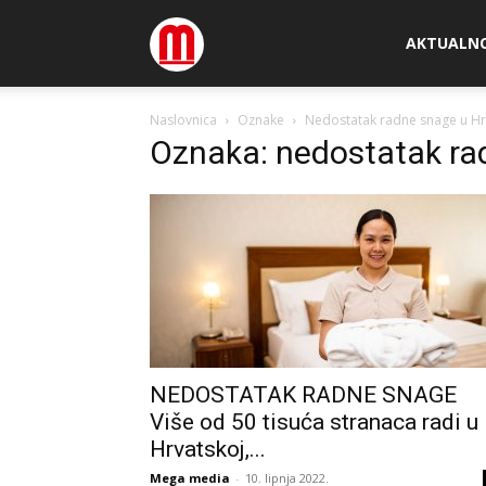
Megamedia
AKTUALN
Naslovnica
Oznake
Nedostatak radne snage u Hr
Oznaka: nedostatak ra
NEDOSTATAK RADNE SNAGE
Više od 50 tisuća stranaca radi u
Hrvatskoj,...
Mega media
-
10. lipnja 2022.