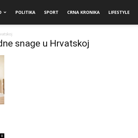
O
POLITIKA
SPORT
CRNA KRONIKA
LIFESTYLE
vatskoj
dne snage u Hrvatskoj
0