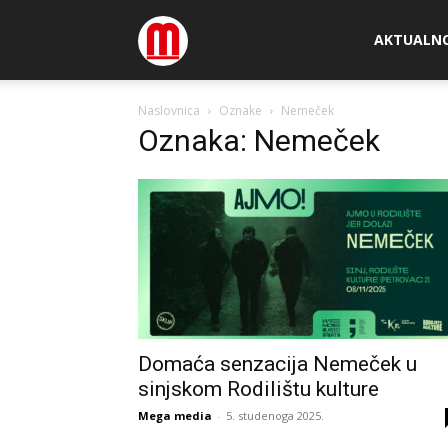
Megamedia
AKTUALN
Naslovnica
Oznake
Nemeček
Oznaka: Nemeček
Domaća senzacija Nemeček u
sinjskom Rodilištu kulture
Mega media
-
5. studenoga 2025.