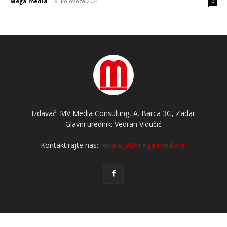
Mega media
-
8. kolovoza 2024.
0
Izdavač: MV Media Consulting, A. Barca 3G, Zadar
Glavni urednik: Vedran Vidučić
Kontaktirajte nas:
redakcija@mega-media.hr