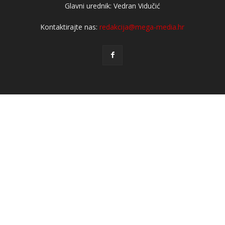
Glavni urednik: Vedran Vidučić
Kontaktirajte nas:
redakcija@mega-media.hr