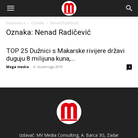
Naslovnica
Oznake
Nenad Radičević
Oznaka: Nenad Radičević
TOP 25 Dužnici s Makarske rivijere državi
duguju 8 milijuna kuna,...
Mega media
-
4. studenoga 2019.
4
Izdavač: MV Media Consulting, A. Barca 3G, Zadar