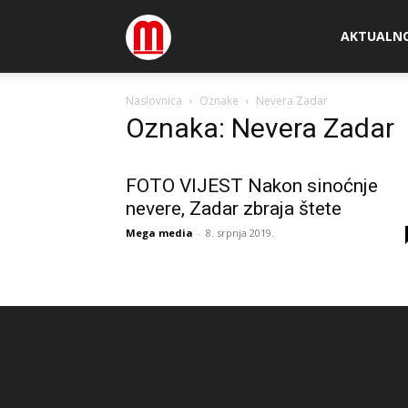
Megamedia
AKTUALN
Naslovnica
Oznake
Nevera Zadar
Oznaka: Nevera Zadar
FOTO VIJEST Nakon sinoćnje
nevere, Zadar zbraja štete
Mega media
-
8. srpnja 2019.