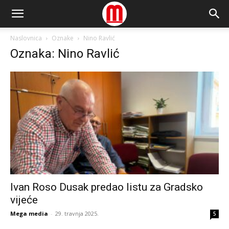
Naslovnica
Oznake
Nino Ravlić
Oznaka: Nino Ravlić
Ivan Roso Dusak predao listu za Gradsko
vijeće
Mega media
-
29. travnja 2025.
5