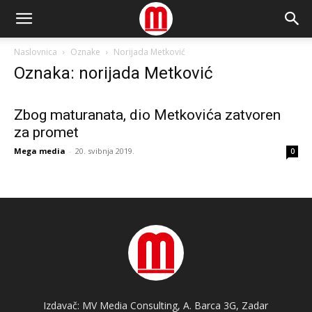
Naslovnica
Oznake
Norijada Metković
Oznaka: norijada Metković
Zbog maturanata, dio Metkovića zatvoren
za promet
Mega media
-
20. svibnja 2019.
0
Izdavač: MV Media Consulting, A. Barca 3G, Zadar