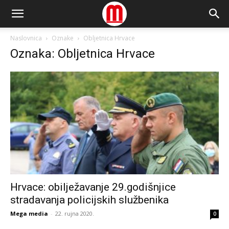
Naslovnica
Oznake
Obljetnica Hrvace
Oznaka: Obljetnica Hrvace
Hrvace: obilježavanje 29.godišnjice
stradavanja policijskih službenika
Mega media
-
22. rujna 2020.
0