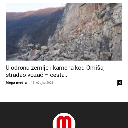
U odronu zemlje i kamena kod Omiša,
stradao vozač – cesta...
Mega media
-
15. ožujka 2023.
0