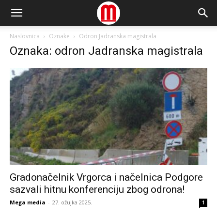
Naslovnica
Oznake
Odron Jadranska magistrala
Oznaka: odron Jadranska magistrala
Gradonačelnik Vrgorca i načelnica Podgore
sazvali hitnu konferenciju zbog odrona!
Mega media
-
27. ožujka 2025.
1