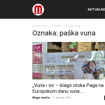
Megamedia
AKTUALN
Naslovnica
Oznake
Paška vuna
Oznaka: paška vuna
„Vuna i sir – blago otoka Paga na
Europskom danu vune...
Mega media
-
9. travnja 2025.