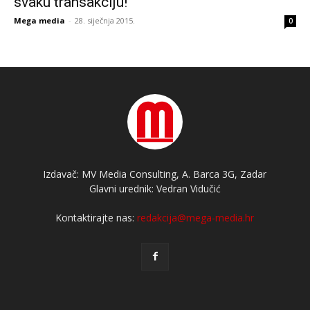
svaku transakciju!
Mega media
-
28. siječnja 2015.
0
Izdavač: MV Media Consulting, A. Barca 3G, Zadar
Glavni urednik: Vedran Vidučić
Kontaktirajte nas:
redakcija@mega-media.hr