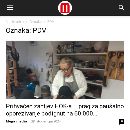
Naslovnica
Oznake
PDV
Oznaka: PDV
Prihvaćen zahtjev HOK-a – prag za paušalno
oporezivanje podignut na 60.000...
Mega media
-
28. studenoga 2024.
0