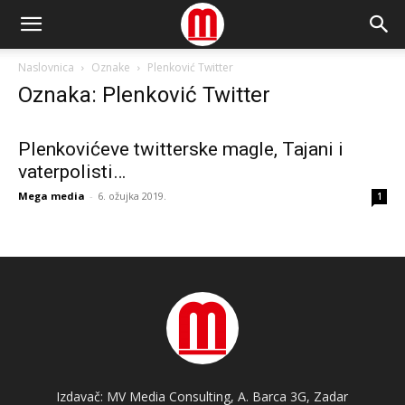
Naslovnica
Oznake
Plenković Twitter
Oznaka: Plenković Twitter
Plenkovićeve twitterske magle, Tajani i
vaterpolisti…
Mega media
-
6. ožujka 2019.
1
Izdavač: MV Media Consulting, A. Barca 3G, Zadar