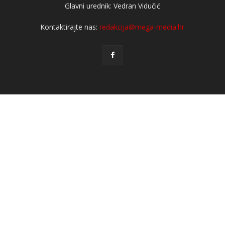
Glavni urednik: Vedran Vidučić
Kontaktirajte nas:
redakcija@mega-media.hr