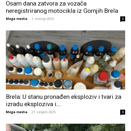
Osam dana zatvora za vozača
neregistriranog motocikla iz Gornjih Brela
Mega media
-
1. travnja 2025.
0
Brela: U stanu pronađen eksploziv i tvari za
izradu eksploziva i...
Mega media
-
27. veljače 2025.
0