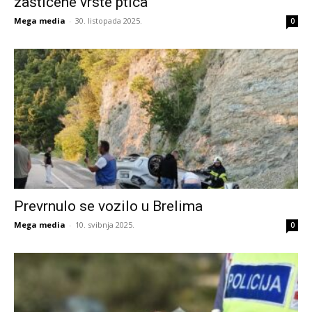
zaštićene vrste ptica
Mega media
-
30. listopada 2025.
0
Prevrnulo se vozilo u Brelima
Mega media
-
10. svibnja 2025.
0