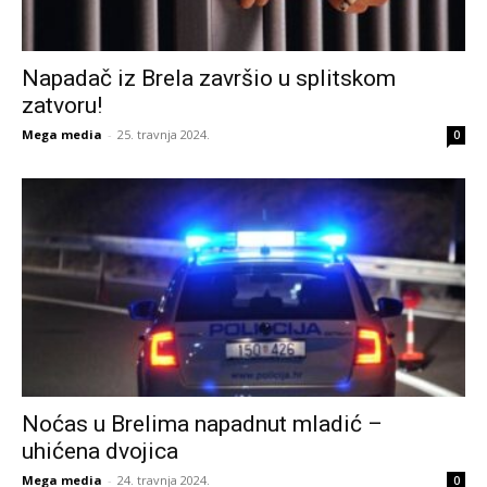
Napadač iz Brela završio u splitskom
zatvoru!
Mega media
-
25. travnja 2024.
0
Noćas u Brelima napadnut mladić –
uhićena dvojica
Mega media
-
24. travnja 2024.
0