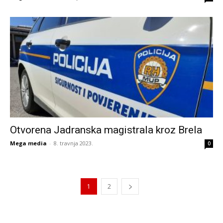
Otvorena Jadranska magistrala kroz Brela
Mega media
-
8. travnja 2023.
0
1
2